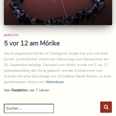
BERICHTE
5 vor 12 am Mörike
Das Evangelische Mörike im Stuttgarter Süden hat sich mit einer
kurzen symbolischen Aktion am Aktionstag zum Klimaschutz am
20. September beteiligt. Passend zum Motto wurde um 5 vor 12
außerplanmäßig der Gong geläutet und die Schülerinnen und
Schüler mit einer Durchsage von Schulleiter Daniel Steiner zu einer
gemeinsamen Aktion auf
Weiterlesen
Von
Redaktion
, vor
7 Jahren