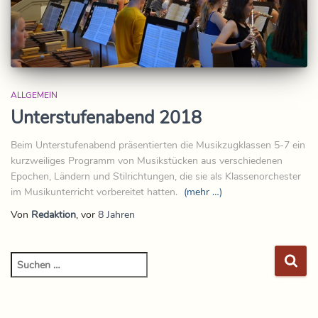
ALLGEMEIN
Unterstufenabend 2018
Beim Unterstufenabend präsentierten die Musikzugklassen 5-7 ein
kurzweiliges Programm von Musikstücken aus verschiedenen
Epochen, Ländern und Stilrichtungen, die sie als Klassenorchester
im Musikunterricht vorbereitet hatten.
(mehr …)
Von
Redaktion
, vor
8 Jahren