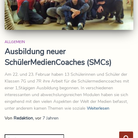
ALLGEMEIN
Ausbildung neuer
SchülerMedienCoaches (SMCs)
Am 22. und 23. Februar haben 13 Schülerinnen und Schüler der
Klassen 7G und 7R ihre Arbeit für die Schülermediencoaches mit
einer 1,5tägigen Ausbildung begonnen. In verschiedenen
interessanten und abwechslungsreichen Modulen haben sie sich
eingehend mit den vielen Aspekten der Welt der Medien befasst,
unter anderem kamen Themen wie soziale
Weiterlesen
Von
Redaktion
, vor
7 Jahren